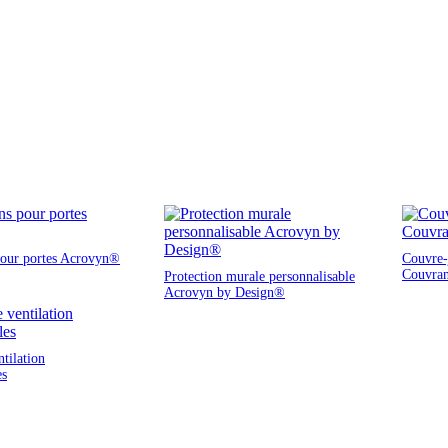
pour portes Acrovyn®
Couvre-j
Couvra
Protection murale personnalisable
Acrovyn by Design®
ntilation
es