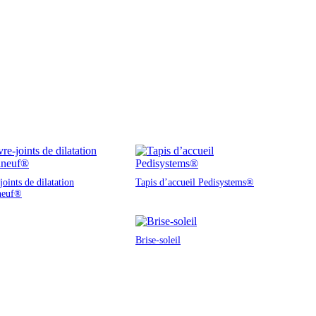
oints de dilatation
Tapis d’accueil Pedisystems®
neuf®
Brise-soleil