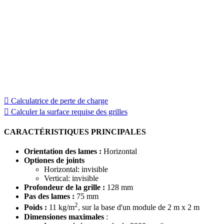
Nous avons développé deux outils pour vous accompagner dans
votre processus de prescription. Le premier vous permet de
calculer la perte de charge associée au modèle de grille
architecturale que vous avez sélectionné. Le second vous aide à
déterminer la surface de grille requise en fonction des
paramètres spécifiques de votre projet. Ces outils ont été conçus
pour vous offrir plus de précision, de rapidité et de fiabilité dans
vos choix techniques, tout en facilitant l’intégration
architecturale de nos solutions.
Calculatrice de perte de charge
Calculer la surface requise des grilles
CARACTÉRISTIQUES PRINCIPALES
Orientation des lames :
Horizontal
Optiones de joints
Horizontal: invisible
Vertical: invisible
Profondeur de la grille :
128 mm
Pas des lames :
75 mm
2
Poids :
11 kg/m
, sur la base d'un module de 2 m x 2 m
Dimensiones maximales
: