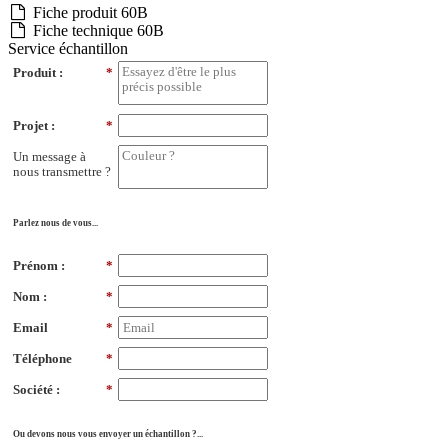
Fiche produit 60B
Fiche technique 60B
Service échantillon
Produit :
*
Projet :
*
Un message à
nous transmettre ?
Parlez nous de vous...
Prénom :
*
Nom :
*
Email
*
Téléphone
*
Société :
*
Ou devons nous vous envoyer un échantillon ?...