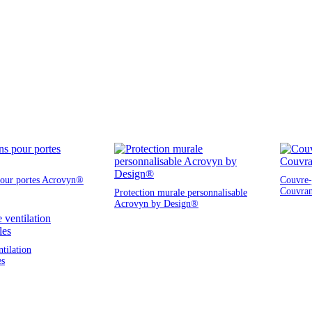
pour portes Acrovyn®
Couvre-j
Couvra
Protection murale personnalisable
Acrovyn by Design®
ntilation
es