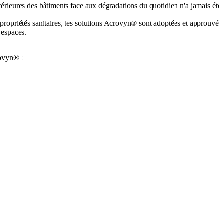
ntérieures des bâtiments face aux dégradations du quotidien n'a jamais été
s propriétés sanitaires, les solutions Acrovyn® sont adoptées et approu
 espaces.
crovyn® :