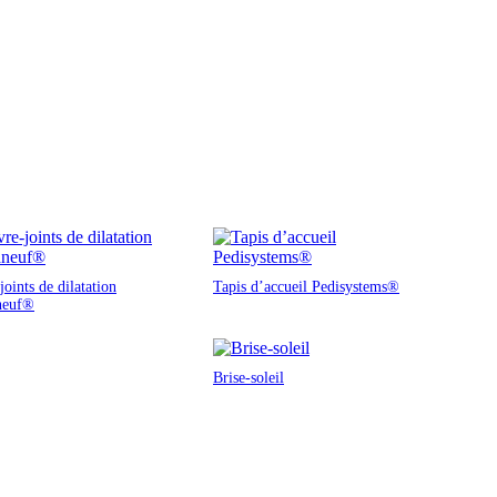
oints de dilatation
Tapis d’accueil Pedisystems®
neuf®
Brise-soleil