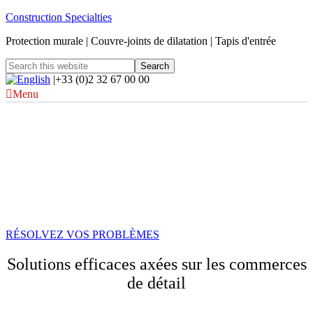
Construction Specialties
Protection murale | Couvre-joints de dilatation | Tapis d'entrée
|+33 (0)2 32 67 00 00
Menu
AMÉLIOREZ VOTRE COMMERCE
DE DETAIL
Garantir la sécurité. Préservez son capital. Inspirer la créativité.
Réduire les coûts.
Résolvez
vos
problèmes avec…
RÉSOLVEZ VOS PROBLÈMES
Solutions efficaces axées sur les commerces
de détail