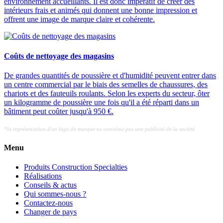
environnement accueillants. Il est donc impératif de créer des
intérieurs frais et animés qui donnent une bonne impression et
offrent une image de marque claire et cohérente.
Coûts de nettoyage des magasins
De grandes quantités de poussière et d'humidité peuvent entrer dans
un centre commercial par le biais des semelles de chaussures, des
chariots et des fauteuils roulants. Selon les experts du secteur, ôter
un kilogramme de poussière une fois qu'il a été réparti dans un
bâtiment peut coûter jusqu'à 950 €.
*la représentation d'un logo de marque ne constitue pas une publicité de la société
Menu
Produits Construction Specialties
Réalisations
Conseils & actus
Qui sommes-nous ?
Contactez-nous
Changer de pays