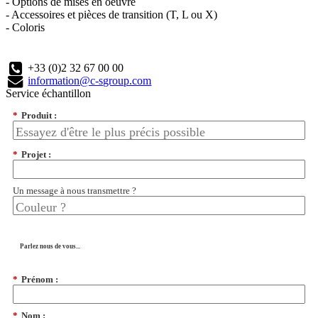
- Options de mises en oeuvre
- Accessoires et pièces de transition (T, L ou X)
- Coloris
+33 (0)2 32 67 00 00
information@c-sgroup.com
Service échantillon
*
Produit :
*
Projet :
Un message à nous transmettre ?
Parlez nous de vous...
*
Prénom :
*
Nom :