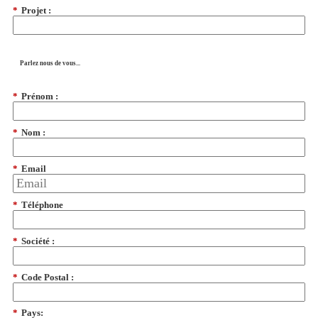
*
Projet :
Parlez nous de vous...
*
Prénom :
*
Nom :
*
Email
*
Téléphone
*
Société :
*
Code Postal :
*
Pays: