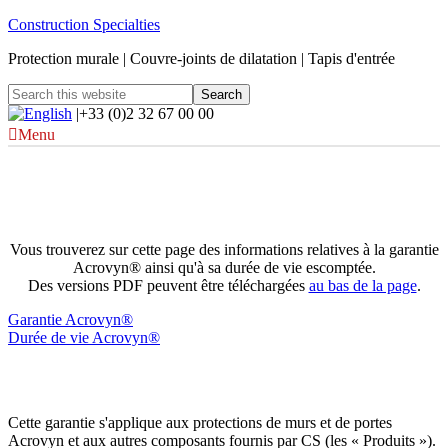
Construction Specialties
Protection murale | Couvre-joints de dilatation | Tapis d'entrée
|+33 (0)2 32 67 00 00
Menu
Garantie et durée de vie du matériau
Acrovyn®
Vous trouverez sur cette page des informations relatives à la garantie
Acrovyn® ainsi qu'à sa durée de vie escomptée.
Des versions PDF peuvent être téléchargées
au bas de la page
.
Garantie Acrovyn®
Durée de vie Acrovyn®
Garantie du matériau Acrovyn®
Cette garantie s'applique aux protections de murs et de portes
Acrovyn et aux autres composants fournis par CS (les « Produits »).