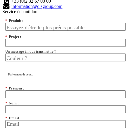
+33 (0)2 32 67 00 00
information@c-sgroup.com
Service échantillon
*
Produit :
*
Projet :
Un message à nous transmettre ?
Parlez nous de vous...
*
Prénom :
*
Nom :
*
Email