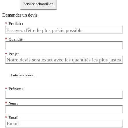
Service échantillon
Demander un devis
*
Produit :
*
Quantité :
*
Projet :
Parlez nous de vous...
*
Prénom :
*
Nom :
*
Email