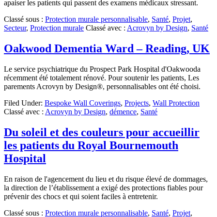
apaiser les patients qui passent des examens médicaux stressant.
Classé sous :
Protection murale personnalisable
,
Santé
,
Projet
,
Secteur
,
Protection murale
Classé avec :
Acrovyn by Design
,
Santé
Oakwood Dementia Ward – Reading, UK
Le service psychiatrique du Prospect Park Hospital d'Oakwooda
récemment été totalement rénové. Pour soutenir les patients, Les
parements Acrovyn by Design®, personnalisables ont été choisi.
Filed Under:
Bespoke Wall Coverings
,
Projects
,
Wall Protection
Classé avec :
Acrovyn by Design
,
démence
,
Santé
Du soleil et des couleurs pour accueillir
les patients du Royal Bournemouth
Hospital
En raison de l'agencement du lieu et du risque élevé de dommages,
la direction de l’établissement a exigé des protections fiables pour
prévenir des chocs et qui soient faciles à entretenir.
Classé sous :
Protection murale personnalisable
,
Santé
,
Projet
,