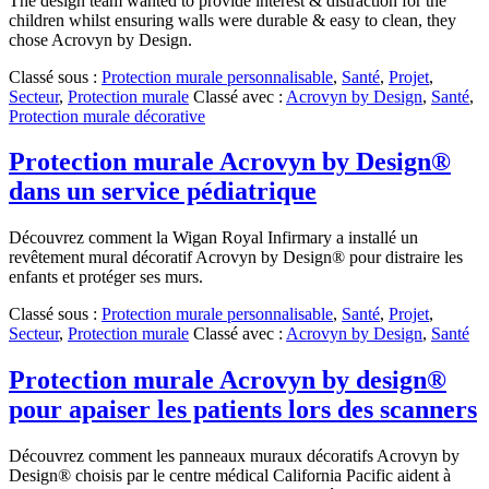
The design team wanted to provide interest & distraction for the
children whilst ensuring walls were durable & easy to clean, they
chose Acrovyn by Design.
Classé sous :
Protection murale personnalisable
,
Santé
,
Projet
,
Secteur
,
Protection murale
Classé avec :
Acrovyn by Design
,
Santé
,
Protection murale décorative
Protection murale Acrovyn by Design®
dans un service pédiatrique
Découvrez comment la Wigan Royal Infirmary a installé un
revêtement mural décoratif Acrovyn by Design® pour distraire les
enfants et protéger ses murs.
Classé sous :
Protection murale personnalisable
,
Santé
,
Projet
,
Secteur
,
Protection murale
Classé avec :
Acrovyn by Design
,
Santé
Protection murale Acrovyn by design®
pour apaiser les patients lors des scanners
Découvrez comment les panneaux muraux décoratifs Acrovyn by
Design® choisis par le centre médical California Pacific aident à