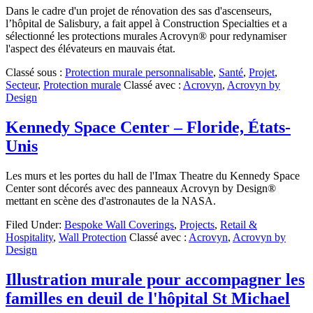
Dans le cadre d'un projet de rénovation des sas d'ascenseurs,
l’hôpital de Salisbury, a fait appel à Construction Specialties et a
sélectionné les protections murales Acrovyn® pour redynamiser
l'aspect des élévateurs en mauvais état.
Classé sous :
Protection murale personnalisable
,
Santé
,
Projet
,
Secteur
,
Protection murale
Classé avec :
Acrovyn
,
Acrovyn by
Design
Kennedy Space Center – Floride, États-
Unis
Les murs et les portes du hall de l'Imax Theatre du Kennedy Space
Center sont décorés avec des panneaux Acrovyn by Design®
mettant en scène des d'astronautes de la NASA.
Filed Under:
Bespoke Wall Coverings
,
Projects
,
Retail &
Hospitality
,
Wall Protection
Classé avec :
Acrovyn
,
Acrovyn by
Design
Illustration murale pour accompagner les
familles en deuil de l'hôpital St Michael