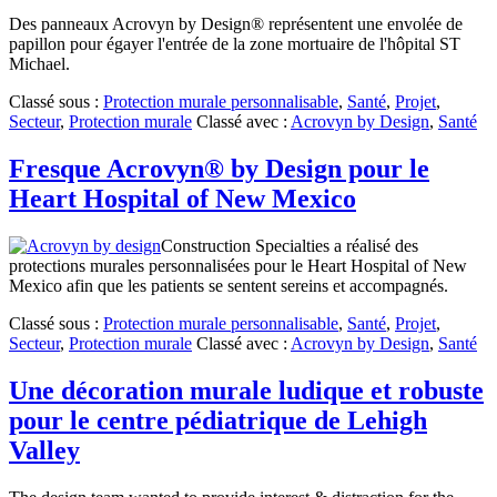
Des panneaux Acrovyn by Design® représentent une envolée de
papillon pour égayer l'entrée de la zone mortuaire de l'hôpital ST
Michael.
Classé sous :
Protection murale personnalisable
,
Santé
,
Projet
,
Secteur
,
Protection murale
Classé avec :
Acrovyn by Design
,
Santé
Fresque Acrovyn® by Design pour le
Heart Hospital of New Mexico
Construction Specialties a réalisé des
protections murales personnalisées pour le Heart Hospital of New
Mexico afin que les patients se sentent sereins et accompagnés.
Classé sous :
Protection murale personnalisable
,
Santé
,
Projet
,
Secteur
,
Protection murale
Classé avec :
Acrovyn by Design
,
Santé
Une décoration murale ludique et robuste
pour le centre pédiatrique de Lehigh
Valley