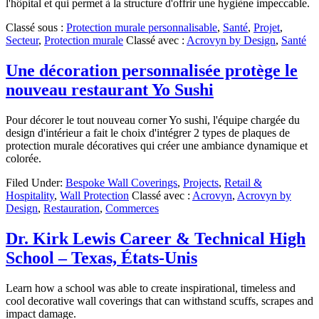
l'hôpital et qui permet à la structure d'offrir une hygiène impeccable.
Classé sous :
Protection murale personnalisable
,
Santé
,
Projet
,
Secteur
,
Protection murale
Classé avec :
Acrovyn by Design
,
Santé
Une décoration personnalisée protège le
nouveau restaurant Yo Sushi
Pour décorer le tout nouveau corner Yo sushi, l'équipe chargée du
design d'intérieur a fait le choix d'intégrer 2 types de plaques de
protection murale décoratives qui créer une ambiance dynamique et
colorée.
Filed Under:
Bespoke Wall Coverings
,
Projects
,
Retail &
Hospitality
,
Wall Protection
Classé avec :
Acrovyn
,
Acrovyn by
Design
,
Restauration
,
Commerces
Dr. Kirk Lewis Career & Technical High
School – Texas, États-Unis
Learn how a school was able to create inspirational, timeless and
cool decorative wall coverings that can withstand scuffs, scrapes and
impact damage.