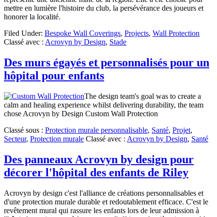
mettre en lumière l'histoire du club, la persévérance des joueurs et
honorer la localité.
Filed Under:
Bespoke Wall Coverings
,
Projects
,
Wall Protection
Classé avec :
Acrovyn by Design
,
Stade
Des murs égayés et personnalisés pour un
hôpital pour enfants
The design team's goal was to create a
calm and healing experience whilst delivering durability, the team
chose Acrovyn by Design Custom Wall Protection
Classé sous :
Protection murale personnalisable
,
Santé
,
Projet
,
Secteur
,
Protection murale
Classé avec :
Acrovyn by Design
,
Santé
Des panneaux Acrovyn by design pour
décorer l'hôpital des enfants de Riley
Acrovyn by design c'est l'alliance de créations personnalisables et
d'une protection murale durable et redoutablement efficace. C'est le
revêtement mural qui rassure les enfants lors de leur admission à