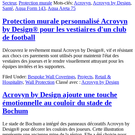
Secteur
,
Protection murale
Mots-clés:
Acrovyn
,
Acrovyn by Design
,
Santé
,
Aqua Form 143
,
Aqua Areta 75
Protection murale personnalisé Acrovyn
by Design® pour les vestiaires d'un club
de football
Découvrez le revêtement mural Acrovyn by Design®, vif et résistant
aux chocs ces parements sont utilisés pour maintenir l'état des
vestiaires des joueurs et le rendre visuellement attrayant pour les
équipes invitées et les supporters.
Filed Under:
Bespoke Wall Coverings
,
Projects
,
Retail &
Hospitality
,
Wall Protection
Classé avec :
Acrovyn by Design
Acrovyn by Design ajoute une touche
émotionnelle au couloir du stade de
Bochum
Le stade de Bochum a intégré des panneaux décoratifs Acrovyn by
Design® pour décorer les couloirs des joueurs. Cette illustration
représente une ancienne mine de la région. Elle a été choisie pour