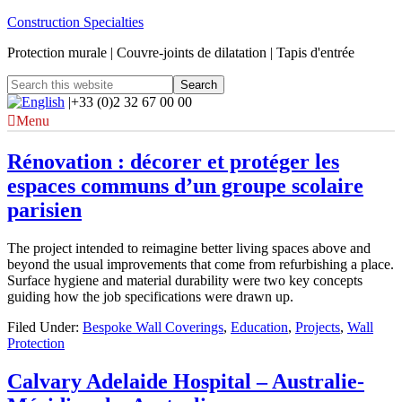
Construction Specialties
Protection murale | Couvre-joints de dilatation | Tapis d'entrée
|+33 (0)2 32 67 00 00
Menu
Rénovation : décorer et protéger les
espaces communs d’un groupe scolaire
parisien
The project intended to reimagine better living spaces above and
beyond the usual improvements that come from refurbishing a place.
Surface hygiene and material durability were two key concepts
guiding how the job specifications were drawn up.
Filed Under:
Bespoke Wall Coverings
,
Education
,
Projects
,
Wall
Protection
Calvary Adelaide Hospital – Australie-