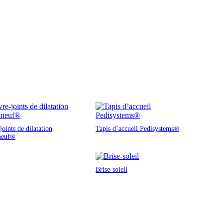
oints de dilatation
Tapis d’accueil Pedisystems®
neuf®
Brise-soleil