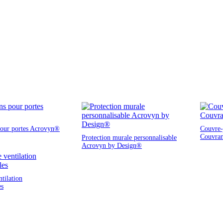
pour portes Acrovyn®
Couvre-j
Couvra
Protection murale personnalisable
Acrovyn by Design®
ntilation
es