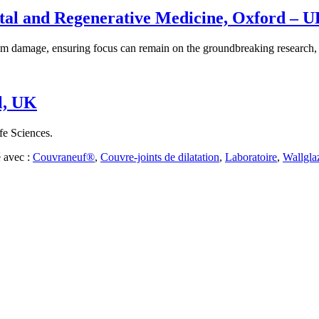
ntal and Regenerative Medicine, Oxford – 
from damage, ensuring focus can remain on the groundbreaking research,
ol, UK
fe Sciences.
 avec :
Couvraneuf®
,
Couvre-joints de dilatation
,
Laboratoire
,
Wallgla