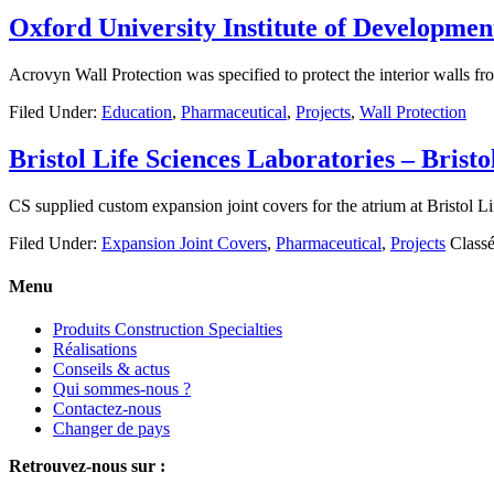
Oxford University Institute of Developme
Acrovyn Wall Protection was specified to protect the interior walls 
Filed Under:
Education
,
Pharmaceutical
,
Projects
,
Wall Protection
Bristol Life Sciences Laboratories – Brist
CS supplied custom expansion joint covers for the atrium at Bristol Li
Filed Under:
Expansion Joint Covers
,
Pharmaceutical
,
Projects
Classé
Menu
Produits Construction Specialties
Réalisations
Conseils & actus
Qui sommes-nous ?
Contactez-nous
Changer de pays
Retrouvez-nous sur :