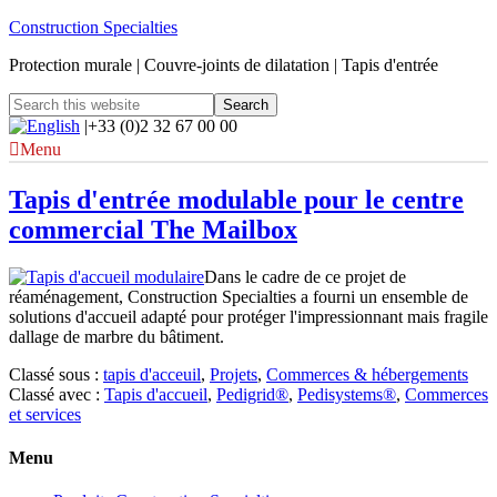
Construction Specialties
Protection murale | Couvre-joints de dilatation | Tapis d'entrée
|+33 (0)2 32 67 00 00
Menu
Tapis d'entrée modulable pour le centre
commercial The Mailbox
Dans le cadre de ce projet de
réaménagement, Construction Specialties a fourni un ensemble de
solutions d'accueil adapté pour protéger l'impressionnant mais fragile
dallage de marbre du bâtiment.
Classé sous :
tapis d'acceuil
,
Projets
,
Commerces & hébergements
Classé avec :
Tapis d'accueil
,
Pedigrid®
,
Pedisystems®
,
Commerces
et services
Menu