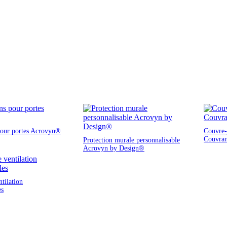
pour portes Acrovyn®
Couvre-j
Couvra
Protection murale personnalisable
Acrovyn by Design®
ntilation
es