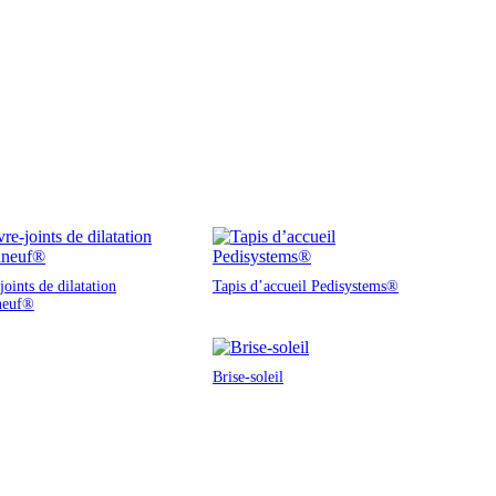
oints de dilatation
Tapis d’accueil Pedisystems®
neuf®
Brise-soleil