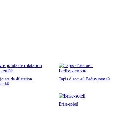
oints de dilatation
Tapis d’accueil Pedisystems®
neuf®
Brise-soleil