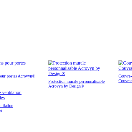
pour portes Acrovyn®
Couvre-j
Couvra
Protection murale personnalisable
Acrovyn by Design®
ntilation
es