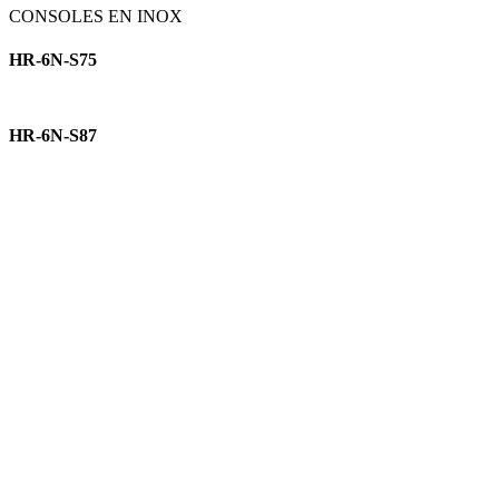
CONSOLES EN INOX
HR-6N-S75
HR-6N-S87
BS 8300 Conforme
Couleurs/Finitions
Couleurs unies :
Acrovyn PVC-Free (15)
Acrovyn PVC-Free (15)
Acrovyn PVC-Free (15)