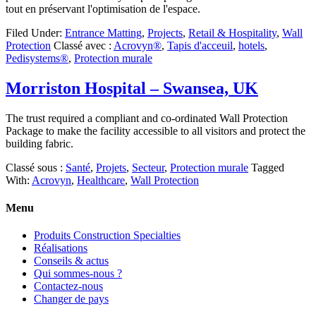
tout en préservant l'optimisation de l'espace.
Filed Under:
Entrance Matting
,
Projects
,
Retail & Hospitality
,
Wall
Protection
Classé avec :
Acrovyn®
,
Tapis d'acceuil
,
hotels
,
Pedisystems®
,
Protection murale
Morriston Hospital – Swansea, UK
The trust required a compliant and co-ordinated Wall Protection
Package to make the facility accessible to all visitors and protect the
building fabric.
Classé sous :
Santé
,
Projets
,
Secteur
,
Protection murale
Tagged
With:
Acrovyn
,
Healthcare
,
Wall Protection
Menu
Produits Construction Specialties
Réalisations
Conseils & actus
Qui sommes-nous ?
Contactez-nous
Changer de pays