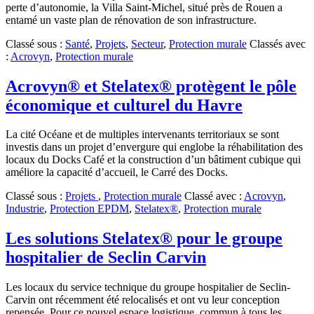
perte d’autonomie, la Villa Saint-Michel, situé près de Rouen a
entamé un vaste plan de rénovation de son infrastructure.
Classé sous :
Santé
,
Projets
,
Secteur
,
Protection murale
Classés avec
:
Acrovyn
,
Protection murale
Acrovyn® et Stelatex® protègent le pôle
économique et culturel du Havre
La cité Océane et de multiples intervenants territoriaux se sont
investis dans un projet d’envergure qui englobe la réhabilitation des
locaux du Docks Café et la construction d’un bâtiment cubique qui
améliore la capacité d’accueil, le Carré des Docks.
Classé sous :
Projets
,
Protection murale
Classé avec :
Acrovyn
,
Industrie
,
Protection EPDM
,
Stelatex®
,
Protection murale
Les solutions Stelatex® pour le groupe
hospitalier de Seclin Carvin
Les locaux du service technique du groupe hospitalier de Seclin-
Carvin ont récemment été relocalisés et ont vu leur conception
repensée. Pour ce nouvel espace logistique, commun à tous les