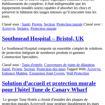
établissements du complexe, il était indispensable que les
équipements installés soient capables d’absorber les chocs et
préserver le bâtiment des usages intenses qu’il rencontre tous les
jours.
Classé sous :
Santé
,
Projets
,
Secteur
,
Protection murale
Classé avec :
Acrovyn
,
Stelatex
,
Protection murale
Southmead Hospital – Bristol, UK
Le Southmead Hospital comporte un ensemble complet de solutions
de protection intégrant de nombreux produits et gammes
Construction Specialties.
Classé sous :
Tapis d'entrée
,
Couvertures de joints de dilatation
,
Santé
,
Projets
,
Secteur
,
Protection des murs
Tagged With:
Acrovyn
,
Entrance Matting
,
Expansion Joint Covers
,
Wall Protection
Solution d’accueil et protection murale
pour l'hôtel Tune de Canary Wharf
Le groupe Tune Hotels a choisit d'installer des plaques de
protection murales Acrovyn® pour protéger durablement les murs